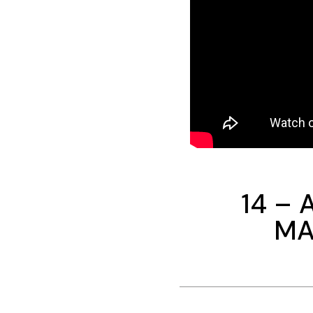
14 – 
MA