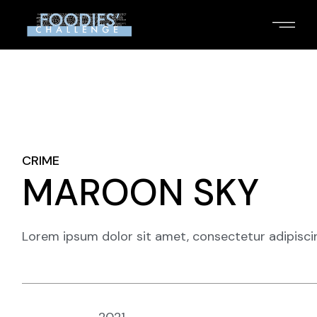
Skip
to
the
content
CRIME
MAROON SKY
Lorem ipsum dolor sit amet, consectetur adipiscin